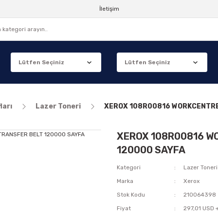
İletişim
ları
Lazer Toneri
XEROX 108R00816 WORKCENTRE
XEROX 108R00816 W
120000 SAYFA
Kategori
Lazer Toneri
Marka
Xerox
Stok Kodu
210064398
Fiyat
297,01 USD 