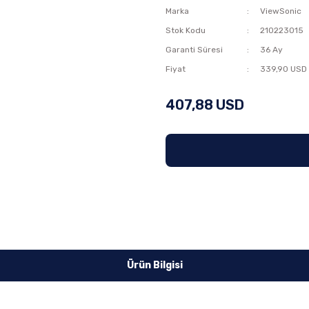
Marka
ViewSonic
Stok Kodu
210223015
Garanti Süresi
36 Ay
Fiyat
339,90 USD
407,88 USD
Ürün Bilgisi