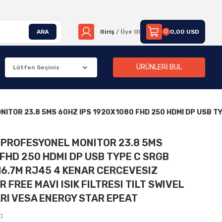
ARA
Giriş
/ Üye Ol
0
0,00 USD
ÜRÜNLERİ BUL
TOR 23.8 5MS 60HZ IPS 1920X1080 FHD 250 HDMI DP USB TYPE
 PROFESYONEL MONITOR 23.8 5MS
 FHD 250 HDMI DP USB TYPE C SRGB
 16.7M RJ45 4 KENAR CERCEVESIZ
 FREE MAVI ISIK FILTRESI TILT SWIVEL
ARI VESA ENERGY STAR EPEAT
ED