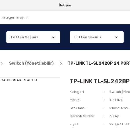
İletişim
Switch (Yönetilebilir)
TP-LINK TL-SL2428P 24 POR
TP-LINK TL-SL2428P
Kategori
Switch (Yönet
Marka
TP-LINK
Stok Kodu
210230759
Garanti Süresi
60 Ay
Fiyat
220,43 USD