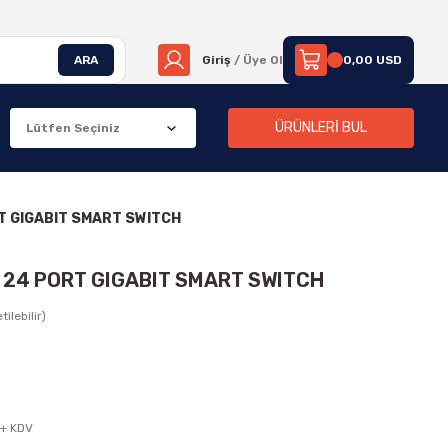
ARA
Giriş
/ Üye Ol
0,00 USD
ÜRÜNLERİ BUL
T GIGABIT SMART SWITCH
 24 PORT GIGABIT SMART SWITCH
ilebilir)
 + KDV