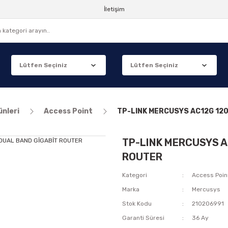
İletişim
ünleri
Access Point
TP-LINK MERCUSYS AC12G 12
TP-LINK MERCUSYS A
ROUTER
Kategori
Access Poin
Marka
Mercusys
Stok Kodu
210206991
Garanti Süresi
36 Ay