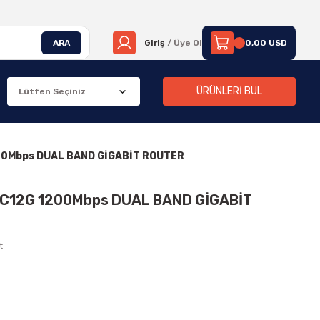
ARA
Giriş
/ Üye Ol
0,00 USD
ÜRÜNLERİ BUL
00Mbps DUAL BAND GİGABİT ROUTER
C12G 1200Mbps DUAL BAND GİGABİT
t