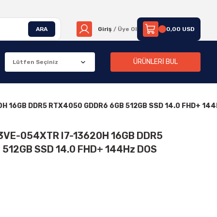
ARA
Giriş
/ Üye Ol
0,00 USD
ÜRÜNLERİ BUL
0H 16GB DDR5 RTX4050 GDDR6 6GB 512GB SSD 14.0 FHD+ 14
13VE-054XTR I7-13620H 16GB DDR5
512GB SSD 14.0 FHD+ 144Hz DOS