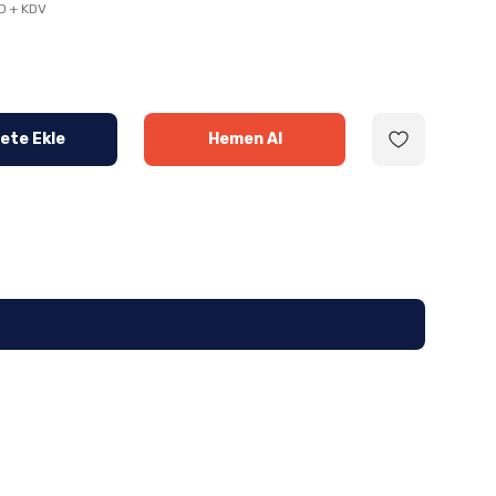
D + KDV
ete Ekle
Hemen Al