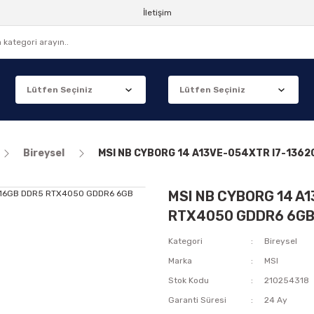
İletişim
Bireysel
MSI NB CYBORG 14 A13VE-054XTR I7-1362
MSI NB CYBORG 14 A
RTX4050 GDDR6 6GB 
Kategori
Bireysel
Marka
MSI
Stok Kodu
210254318
Garanti Süresi
24 Ay