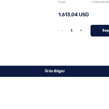
Fiyat
1.344,20 US
1.613,04 USD
-
+
Sep
Ürün Bilgisi