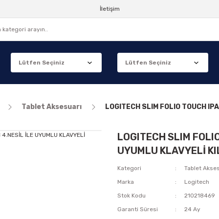
İletişim
Tablet Aksesuarı
LOGITECH SLIM FOLIO TOUCH IPA
LOGITECH SLIM FOLIO 
UYUMLU KLAVYELİ KI
Kategori
Tablet Akse
Marka
Logitech
Stok Kodu
210218469
Garanti Süresi
24 Ay