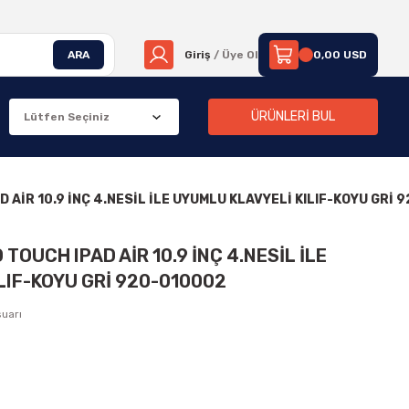
ARA
Giriş
/ Üye Ol
0,00 USD
ÜRÜNLERİ BUL
D AİR 10.9 İNÇ 4.NESİL İLE UYUMLU KLAVYELİ KILIF-KOYU GRİ 
TOUCH IPAD AİR 10.9 İNÇ 4.NESİL İLE
LIF-KOYU GRİ 920-010002
suarı