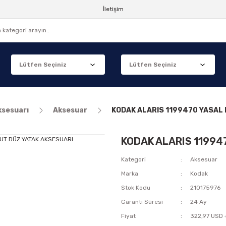
İletişim
ksesuarı
Aksesuar
KODAK ALARIS 1199470 YASAL
KODAK ALARIS 11994
Kategori
Aksesuar
Marka
Kodak
Stok Kodu
210175976
Garanti Süresi
24 Ay
Fiyat
322,97 USD 