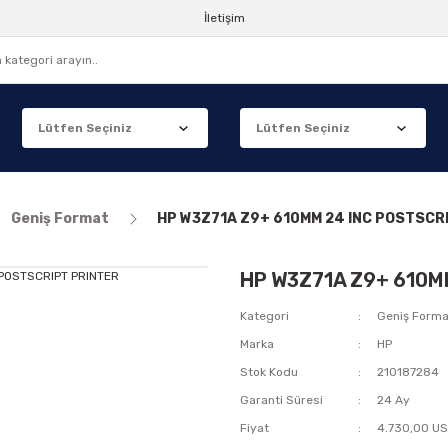
İletişim
Geniş Format
HP W3Z71A Z9+ 610MM 24 INC POSTSCR
HP W3Z71A Z9+ 610M
Kategori
Geniş Forma
Marka
HP
Stok Kodu
210187284
Garanti Süresi
24 Ay
Fiyat
4.730,00 US