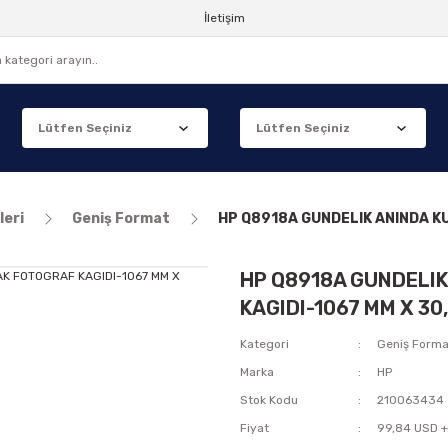
İletişim
leri
Geniş Format
HP Q8918A GUNDELIK ANINDA KU
HP Q8918A GUNDELI
KAGIDI-1067 MM X 30,
Kategori
Geniş Forma
Marka
HP
Stok Kodu
210063434
Fiyat
99,84 USD 