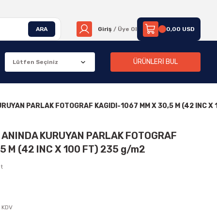
ARA
Giriş
/ Üye Ol
0,00 USD
ÜRÜNLERİ BUL
RUYAN PARLAK FOTOGRAF KAGIDI-1067 MM X 30,5 M (42 INC X 
K ANINDA KURUYAN PARLAK FOTOGRAF
5 M (42 INC X 100 FT) 235 g/m2
t
+ KDV