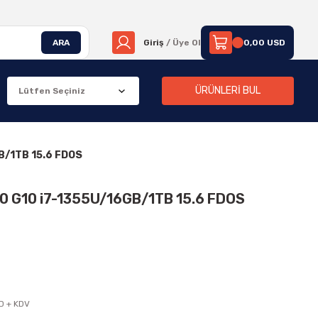
ARA
Giriş
/ Üye Ol
0,00 USD
ÜRÜNLERİ BUL
B/1TB 15.6 FDOS
 G10 i7-1355U/16GB/1TB 15.6 FDOS
D + KDV