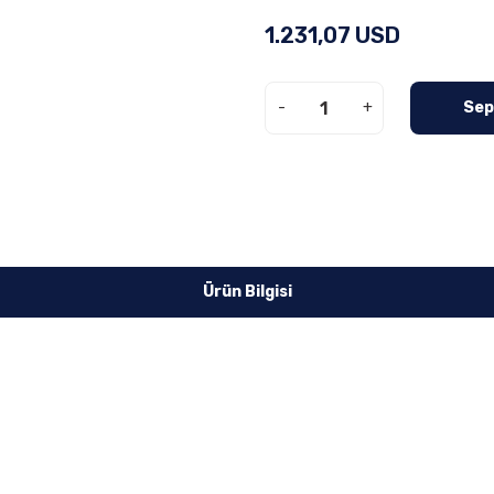
1.231,07 USD
-
+
Sep
Ürün Bilgisi