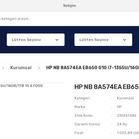
İletişim
Kurumsal
HP NB 8A574EA EB650 G10 i7-1355U/16G
HP NB 8A574EA EB650
Kategori
Kurumsal
Marka
HP
Stok Kodu
210251382
Garanti Süresi
24 Ay
Fiyat
1.025,89 US