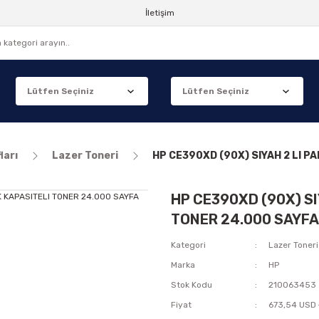
İletişim
ları
Lazer Toneri
HP CE390XD (90X) SIYAH 2 LI P
HP CE390XD (90X) SI
TONER 24.000 SAYFA
Kategori
Lazer Toneri
Marka
HP
Stok Kodu
210063453
Fiyat
673,54 USD