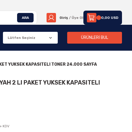
ARA
Giriş
/ Üye Ol
0,00 USD
ÜRÜNLERİ BUL
AKET YUKSEK KAPASITELI TONER 24.000 SAYFA
YAH 2 LI PAKET YUKSEK KAPASITELI
 + KDV