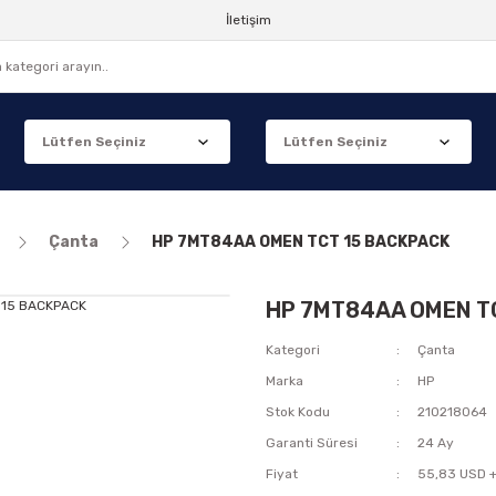
İletişim
Çanta
HP 7MT84AA OMEN TCT 15 BACKPACK
HP 7MT84AA OMEN T
Kategori
Çanta
Marka
HP
Stok Kodu
210218064
Garanti Süresi
24 Ay
Fiyat
55,83 USD 