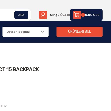
ARA
Giriş
/ Üye Ol
0,00 USD
ÜRÜNLERİ BUL
CT 15 BACKPACK
+ KDV