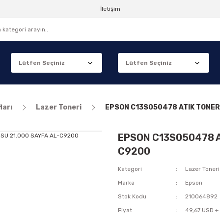
İletişim
ları
Lazer Toneri
EPSON C13S050478 ATIK TONER
EPSON C13S050478 A
C9200
Kategori
Lazer Toneri
Marka
Epson
Stok Kodu
210064892
Fiyat
49,67 USD +