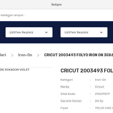
İletişim
leri
Iron-On
CRICUT 2003493 FOLYO IRON ON 30X
CRICUT 2003493 FOL
Kategori
Iron-On
Marka
Cricut
Stok Kodu
210231271
Garanti Süresi
24 Ay
Fiyat
110,00 USD 