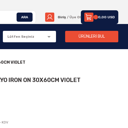
ARA
Giriş
/ Üye Ol
0,00 USD
ÜRÜNLERİ BUL
60CM VIOLET
YO IRON ON 30X60CM VIOLET
+ KDV