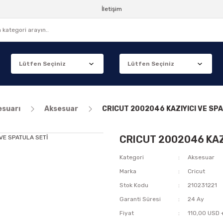
İletişim
esuarı
Aksesuar
CRICUT 2002046 KAZIYICI VE SP
CRICUT 2002046 KAZ
Kategori
Aksesuar
Marka
Cricut
Stok Kodu
210231221
Garanti Süresi
24 Ay
Fiyat
110,00 USD 