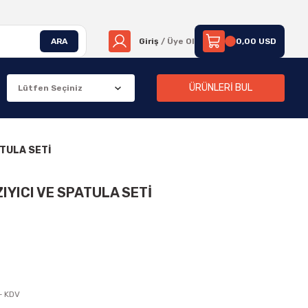
ARA
Giriş
/ Üye Ol
0,00 USD
ÜRÜNLERİ BUL
ATULA SETİ
IYICI VE SPATULA SETİ
+ KDV