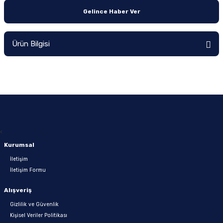
Gelince Haber Ver
Intel 1200P
Servis Paketi
arı
Intel 1700
Sunucu Aksamı
Ürün Bilgisi
ı
Intel 1700P
Yazar Kasa-POS Cihazı Aksamı
Intel 2011P
Yedekleme - Veri Depolama Aksamı
 Vuruşlu
Intel 2066P
<
Intel 4677
Kurumsal
Tümleşik İşlemcili
İletişim
İletişim Formu
Alışveriş
Gizlilik ve Güvenlik
Kişisel Veriler Politikası