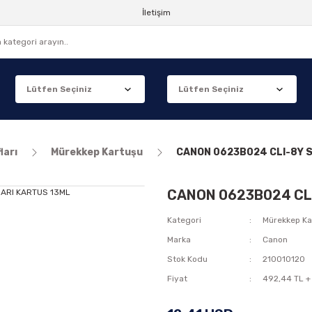
İletişim
ları
Mürekkep Kartuşu
CANON 0623B024 CLI-8Y S
CANON 0623B024 CLI
Kategori
Mürekkep Ka
Marka
Canon
Stok Kodu
210010120
Fiyat
492,44 TL +