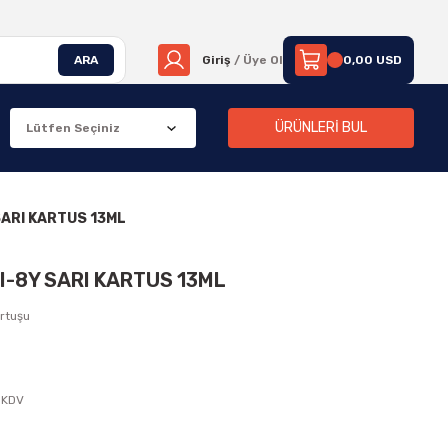
ARA
Giriş
/ Üye Ol
0,00 USD
ÜRÜNLERİ BUL
ARI KARTUS 13ML
-8Y SARI KARTUS 13ML
rtuşu
 KDV