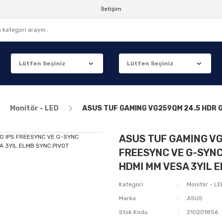
İletişim
Monitör - LED
ASUS TUF GAMING VG259QM 24.5 HDR G
ASUS TUF GAMING VG
FREESYNC VE G-SYN
HDMI MM VESA 3YIL 
Kategori
Monitör - L
Marka
ASUS
Stok Kodu
210201856