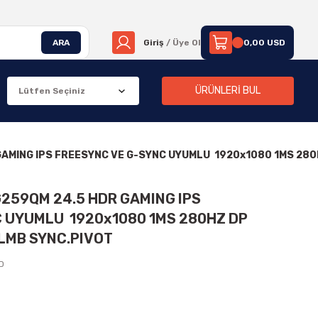
ARA
Giriş
/ Üye Ol
0,00 USD
ÜRÜNLERİ BUL
AMING IPS FREESYNC VE G-SYNC UYUMLU 1920x1080 1MS 280H
259QM 24.5 HDR GAMING IPS
C UYUMLU 1920x1080 1MS 280HZ DP
ELMB SYNC.PIVOT
ED