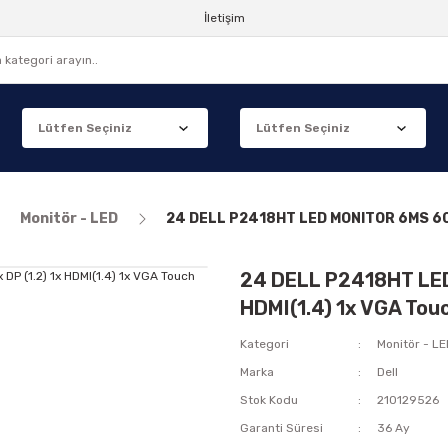
İletişim
Monitör - LED
24 DELL P2418HT LED MONITOR 6MS 60HZ
24 DELL P2418HT LED
HDMI(1.4) 1x VGA Tou
Kategori
Monitör - L
Marka
Dell
Stok Kodu
210129526
Garanti Süresi
36 Ay