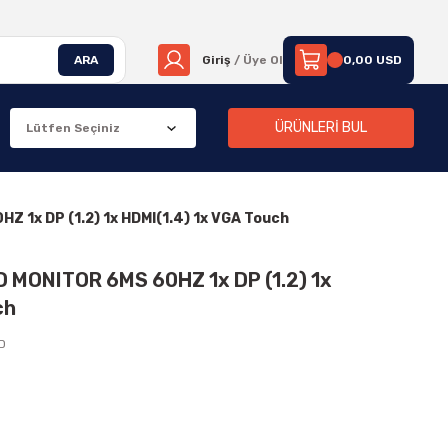
ARA
Giriş
/ Üye Ol
0,00 USD
ÜRÜNLERİ BUL
 1x DP (1.2) 1x HDMI(1.4) 1x VGA Touch
 MONITOR 6MS 60HZ 1x DP (1.2) 1x
ch
ED