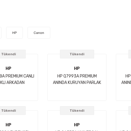
HP
Canon
Tükendi
Tükendi
HP
HP
8A PREMIUM CANLI
HP Q7993A PREMIUM
HP
KLI ARKADAN
ANINDA KURUYAN PARLAK
ANIN
DIRMALI FILM-1067
FOTOGRAF KAGIDI-914 MM
FOTO
5 M (42 INC X 100
X 30,5 M (36 INC X 100 FT)
X 30,
) 285 g/m2
260 g/m2
Tükendi
Tükendi
HP
HP