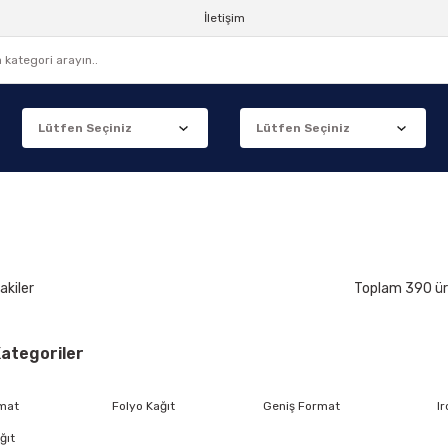
İletişim
akiler
Toplam 390 ü
 Kategoriler
mat
Folyo Kağıt
Geniş Format
I
ğıt