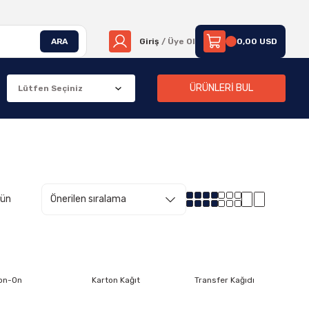
ARA
Giriş
/ Üye Ol
0,00 USD
ÜRÜNLERİ BUL
rün
ron-On
Karton Kağıt
Transfer Kağıdı