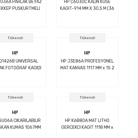
6036A PARLAK BEYAZ
HP C6030C KALIN KUSE
EKKEP PUSKURTMELI
KAGIT-914 MM X 30,5 M (36
I-914 MM X 45,7 M 90
INC X 100 FT) 130 g/m2
g/m2
Tükendi
Tükendi
HP
HP
Q1426B UNIVERSAL
HP J3E86A PROFESYONEL
AK FOTOĞRAF KAGIDI
MAT KANVAS 1117 MM x 15 2
MM X 30,5 M(24 İNC X
M
100 FT)
Tükendi
Tükendi
HP
HP
SU06A CIKARILABILIR
HP K6B80A MAT LITHO
SKAN KUMAS 1067MM
GERCEKCI KAGIT 1118 MM x
X 30 5M
30 5 M