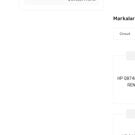
Markalar
Cricut
HP Q874
REN
ISIKLAN
MM X 30,
FT