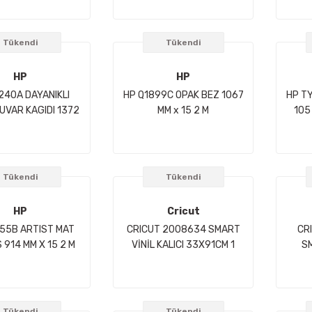
7MM X 30 5M
Tükendi
Tükendi
HP
HP
240A DAYANIKLI
HP Q1899C OPAK BEZ 1067
HP T
UVAR KAGIDI 1372
MM x 15 2 M
105
MM X 45M
9
Tükendi
Tükendi
HP
Cricut
55B ARTIST MAT
CRICUT 2008634 SMART
CR
 914 MM X 15 2 M
VİNİL KALICI 33X91CM 1
SM
SAYFA BEYAZ
13
Tükendi
Tükendi