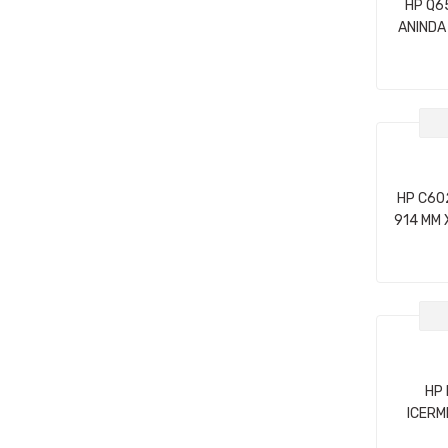
HP Q6
ANINDA
FOTOGRA
X 30,5 M
HP C60
914 MM X
150
HP
ICERM
PURUZS