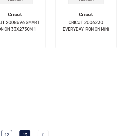
Cricut
Cricut
CUT 2008696 SMART
CRICUT 2006230
ON ON 33X273CM 1
EVERYDAY IRON ON MİNİ
SAYFA BEYAZ
9X61CM 3LÜ PAKET BEJ
BEYAZ KAHVERENGİ
12
13