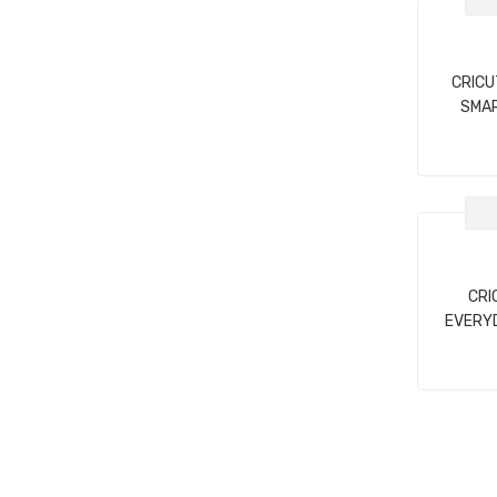
CRICU
SMAR
14X122C
CRI
EVERYD
9X61CM