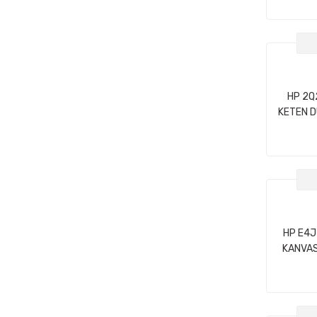
106
HP 2Q
KETEN D
HP E4J
KANVAS