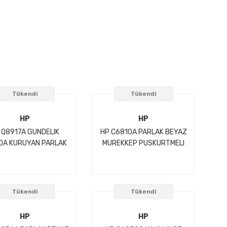
Tükendi
Tükendi
HP
HP
 Q8917A GUNDELIK
HP C6810A PARLAK BEYAZ
DA KURUYAN PARLAK
MUREKKEP PUSKURTMELI
GRAF KAGIDI-914 MM
KAGIDI-914 MM X 91,4 M
5 M (36 INC X 100 FT)
(36 INC X 300 FT) 90 g/m2
235 g/m2
Tükendi
Tükendi
HP
HP