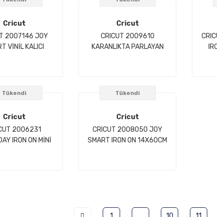
Cricut
Cricut
T 2007146 JOY
CRICUT 2009610
CRI
T VİNİL KALICI
KARANLIKTA PARLAYAN
IR
M IŞILTILI KIRMIZI
IRON ON 30.5X61CM
Tükendi
Tükendi
Cricut
Cricut
CUT 2006231
CRICUT 2008050 JOY
AY IRON ON MİNİ
SMART IRON ON 14X60CM
 3LÜ PAKET MAVİ
BEYAZ
TONLARI
1
..
10
11