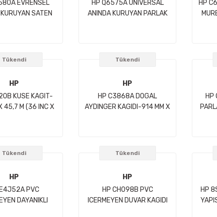
580A EVRENSEL
HP Q6575A UNIVERSAL
HP C
 KURUYAN SATEN
ANINDA KURUYAN PARLAK
MUR
F KAGIDI-914 MM
FOTOGRAF KAGIDI-914 MM
KAGID
 (36 INC X 100 FT)
X 30,5 M (36 INC X 100 FT)
200 g/m2
200 g/m2
Tükendi
Tükendi
HP
HP
20B KUSE KAGIT-
HP C3868A DOGAL
HP 
 45,7 M (36 INC X
AYDINGER KAGIDI-914 MM X
PARL
 FT) 90 g/m2
45,7 M (36 INC X 150 FT)
610 
90 g/m2
Tükendi
Tükendi
HP
HP
 E4J52A PVC
HP CH098B PVC
HP 8
EYEN DAYANIKLI
ICERMEYEN DUVAR KAGIDI
YAPI
UZ DUVAR KAGIDI