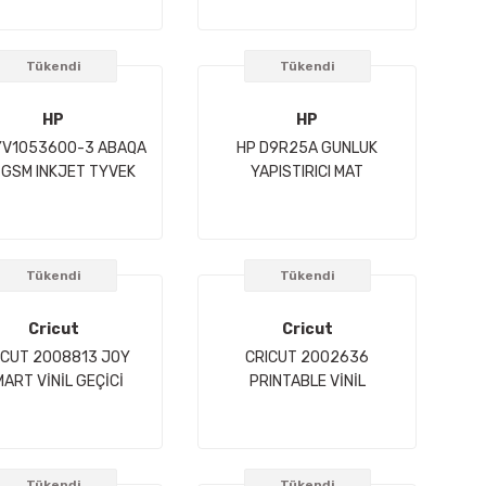
Tükendi
Tükendi
HP
HP
YV1053600-3 ABAQA
HP D9R25A GUNLUK
 GSM INKJET TYVEK
YAPISTIRICI MAT
14MM X 50M 3 INC
POLIPROPILEN KAGIT
1067MM X 30 5M
Tükendi
Tükendi
Cricut
Cricut
ICUT 2008813 JOY
CRICUT 2002636
ART VİNİL GEÇİCİ
PRINTABLE VİNİL
.9X304.8CM GÜMÜŞ
21.5X28CM 10LU PAKET
BEYAZ
Tükendi
Tükendi