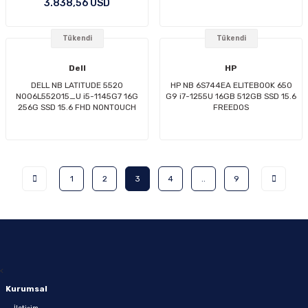
3.838,56 USD
Tükendi
Tükendi
Dell
HP
DELL NB LATITUDE 5520
HP NB 6S744EA ELITEBOOK 650
N006L552015_U i5-1145G7 16G
G9 i7-1255U 16GB 512GB SSD 15.6
256G SSD 15.6 FHD NONTOUCH
FREEDOS
UBUNTU
1
2
3
4
..
9
<
Kurumsal