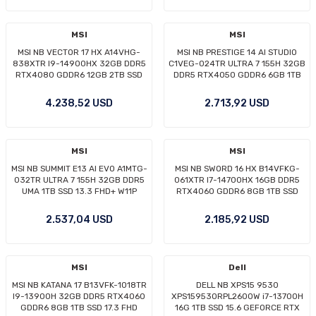
MSI
MSI
MSI NB VECTOR 17 HX A14VHG-
MSI NB PRESTIGE 14 AI STUDIO
838XTR I9-14900HX 32GB DDR5
C1VEG-024TR ULTRA 7 155H 32GB
RTX4080 GDDR6 12GB 2TB SSD
DDR5 RTX4050 GDDR6 6GB 1TB
17.0 QHD+ 240Hz DOS
SSD 14.0 QHD+ W11
4.238,52 USD
2.713,92 USD
MSI
MSI
MSI NB SUMMIT E13 AI EVO A1MTG-
MSI NB SWORD 16 HX B14VFKG-
032TR ULTRA 7 155H 32GB DDR5
061XTR I7-14700HX 16GB DDR5
UMA 1TB SSD 13.3 FHD+ W11P
RTX4060 GDDR6 8GB 1TB SSD
16.0 FHD+ 144Hz DOS
2.537,04 USD
2.185,92 USD
MSI
Dell
MSI NB KATANA 17 B13VFK-1018TR
DELL NB XPS15 9530
I9-13900H 32GB DDR5 RTX4060
XPS159530RPL2600W i7-13700H
GDDR6 8GB 1TB SSD 17.3 FHD
16G 1TB SSD 15.6 GEFORCE RTX