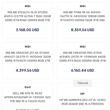
MSI
MSI
MSI NB STEALTH 16 AI STUDIO
MSI NB TITAN 18 HX A14VIG-
A1VFG-037TR ULTRA 7 155H 32GB
067TR I9-14900HX 128GB DDR5
DDR5 RTX4060 GDDR6 8GB 1TB
RTX4090 GDDR6 16GB 4TB SSD
SSD 16.0 QHD+ 240Hz W11
18.0 UHD+ W11P
3.168,00 USD
8.359,56 USD
MSI
MSI
MSI NB CREATOR Z17 HX STUDIO
MSI NB CREATOR PRO X17HX
A14VGT-253TR I7-14700HX 32GB
A13VKS-211TR I9-13980HX 64GB
DDR5 RTX4070 GDDR6 8GB 2TB
DDR5 RTX3500 GDDR6 12GB 4TB
SSD 17.0 QHD+ 165Hz TOUCH W11P
SSD 17.3 UHD 144Hz W11P
4.399,56 USD
6.160,44 USD
Tükendi
Dell
DELL NB XPS 15 9530
HP
XPS95301600WP i9-13900H 32G
HP NB 6Q8N9ES 250 G9 i5-1235U
1TB SSD 15.6 TOUCH OLED
8GB 256GB SSD 15.6 FREEDOS
GEFORCE RTX 4070 8GVGA WIN11
PRO