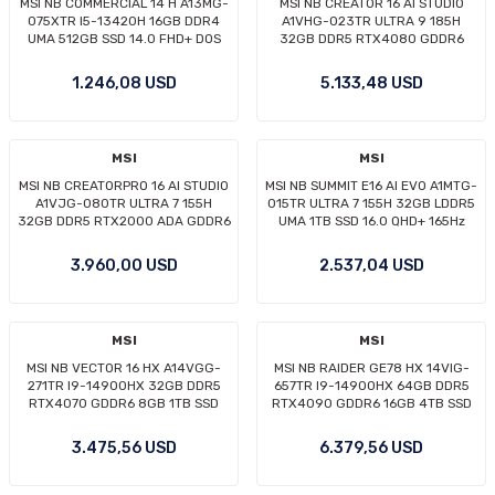
MSI NB COMMERCIAL 14 H A13MG-
MSI NB CREATOR 16 AI STUDIO
075XTR I5-13420H 16GB DDR4
A1VHG-023TR ULTRA 9 185H
UMA 512GB SSD 14.0 FHD+ DOS
32GB DDR5 RTX4080 GDDR6
12GB 2TB SSD 16.0 UHD+ 120Hz
W11P
1.246,08 USD
5.133,48 USD
MSI
MSI
MSI NB CREATORPRO 16 AI STUDIO
MSI NB SUMMIT E16 AI EVO A1MTG-
A1VJG-080TR ULTRA 7 155H
015TR ULTRA 7 155H 32GB LDDR5
32GB DDR5 RTX2000 ADA GDDR6
UMA 1TB SSD 16.0 QHD+ 165Hz
8GB 2TB SSD 16.0 QHD+ 240Hz
TOUCH W11P
W11P
3.960,00 USD
2.537,04 USD
MSI
MSI
MSI NB VECTOR 16 HX A14VGG-
MSI NB RAIDER GE78 HX 14VIG-
271TR I9-14900HX 32GB DDR5
657TR I9-14900HX 64GB DDR5
RTX4070 GDDR6 8GB 1TB SSD
RTX4090 GDDR6 16GB 4TB SSD
16.0 QHD+ 240Hz W11
17.0 QHD+ 240Hz W11P
3.475,56 USD
6.379,56 USD