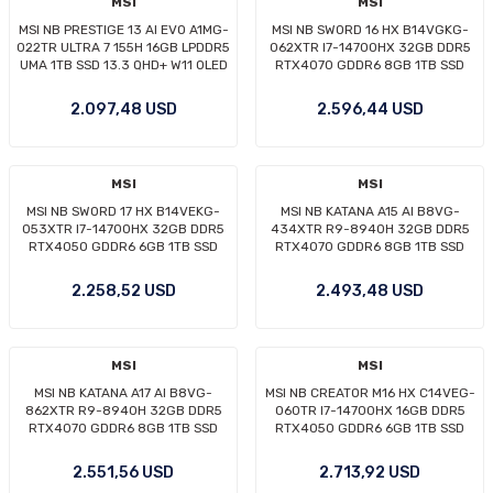
MSI
MSI
Intel 1200P
Servis Paketi
MSI NB PRESTIGE 13 AI EVO A1MG-
MSI NB SWORD 16 HX B14VGKG-
022TR ULTRA 7 155H 16GB LPDDR5
062XTR I7-14700HX 32GB DDR5
UMA 1TB SSD 13.3 QHD+ W11 OLED
RTX4070 GDDR6 8GB 1TB SSD
arı
Intel 1700
Sunucu Aksamı
GRI
16.0 FHD+ 144Hz DOS
2.097,48 USD
2.596,44 USD
ı
Intel 1700P
Yazar Kasa-POS Cihazı Aksamı
MSI
MSI
Intel 2011P
Yedekleme - Veri Depolama Aksamı
MSI NB SWORD 17 HX B14VEKG-
MSI NB KATANA A15 AI B8VG-
053XTR I7-14700HX 32GB DDR5
434XTR R9-8940H 32GB DDR5
 Vuruşlu
Intel 2066P
RTX4050 GDDR6 6GB 1TB SSD
RTX4070 GDDR6 8GB 1TB SSD
17.0 FHD+ 165Hz DOS
15.6 FHD 144Hz DOS
2.258,52 USD
2.493,48 USD
Intel 4677
Tümleşik İşlemcili
MSI
MSI
MSI NB KATANA A17 AI B8VG-
MSI NB CREATOR M16 HX C14VEG-
862XTR R9-8940H 32GB DDR5
060TR I7-14700HX 16GB DDR5
RTX4070 GDDR6 8GB 1TB SSD
RTX4050 GDDR6 6GB 1TB SSD
17.3 FHD 144Hz DOS
16.0 QHD+ 240Hz W11P
2.551,56 USD
2.713,92 USD